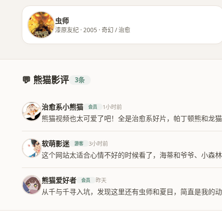
虫师
漆原友纪 · 2005 · 奇幻 / 治愈
💬 熊猫影评
3条
治愈系小熊猫
1小时前
会员
熊猫视频也太可爱了吧！全是治愈系好片，帕丁顿熊和龙猫
软萌影迷
3小时前
游客
这个网站太适合心情不好的时候看了，海蒂和爷爷、小森
熊猫爱好者
昨天
会员
从千与千寻入坑，发现这里还有虫师和夏目，简直是我的