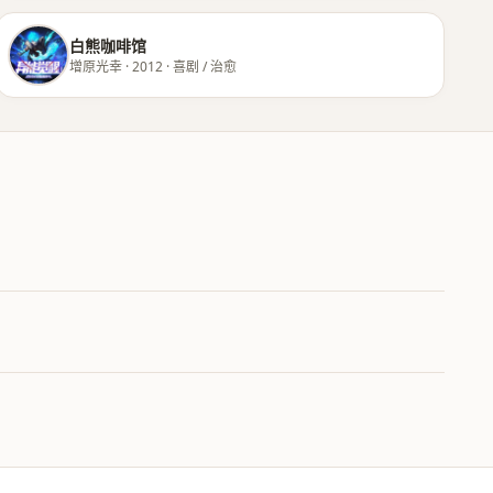
白熊咖啡馆
增原光幸 · 2012 · 喜剧 / 治愈