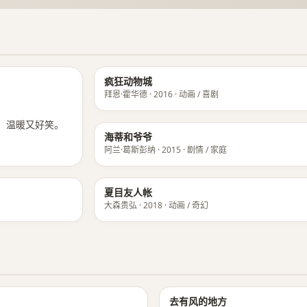
★ 9.1
疯狂动物城
拜恩·霍华德 · 2016 · 动画 / 喜剧
，温暖又好笑。
海蒂和爷爷
阿兰·葛斯彭纳 · 2015 · 剧情 / 家庭
夏目友人帐
大森贵弘 · 2018 · 动画 / 奇幻
★ 9.0
去有风的地方