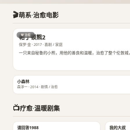
🎬
萌系
·
治愈电影
🐼 治愈
帕丁顿熊2
保罗·金 · 2017 · 喜剧 / 家庭
一只来自秘鲁的小熊，用他的善良和温暖，治愈了整个伦敦城
小森林
森淳一 · 2014 · 剧情 / 治愈
📺
疗愈
·
温暖剧集
★ 9.3
请回答1988
我的大叔