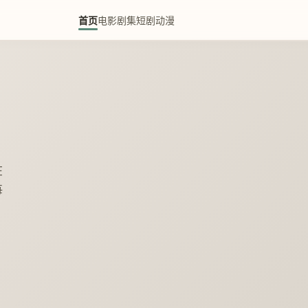
首页
电影
剧集
短剧
动漫
在
每