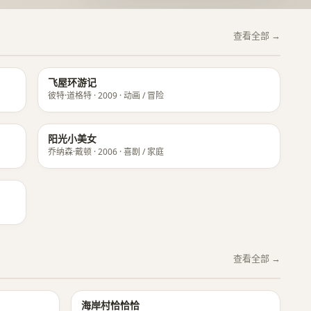
查看全部 →
飞屋环游记
彼特·道格特 · 2009 · 动画 / 冒险
阳光小美女
乔纳森·戴顿 · 2006 · 喜剧 / 家庭
查看全部 →
★ 8.9
★ 8.8
海岸村恰恰恰