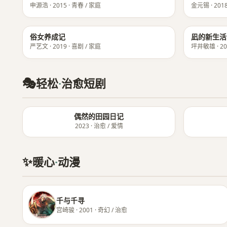
申源浩 · 2015 · 青春 / 家庭
金元锡 · 2018
★ 8.7
俗女养成记
凪的新生活
严艺文 · 2019 · 喜剧 / 家庭
坪井敏雄 · 20
🎭
轻松
·
治愈短剧
偶然的田园日记
2023 · 治愈 / 爱情
✨
暖心
·
动漫
千与千寻
宫崎骏 · 2001 · 奇幻 / 治愈