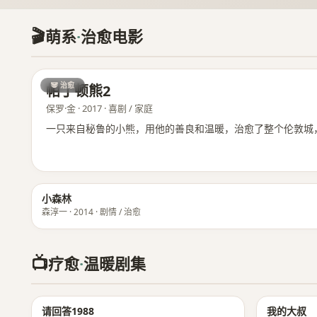
🎬
萌系
·
治愈电影
🐼 治愈
帕丁顿熊2
保罗·金 · 2017 · 喜剧 / 家庭
一只来自秘鲁的小熊，用他的善良和温暖，治愈了整个伦敦城
小森林
森淳一 · 2014 · 剧情 / 治愈
📺
疗愈
·
温暖剧集
★ 9.3
请回答1988
我的大叔