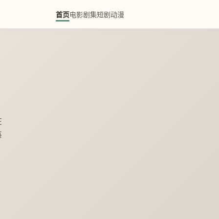
首页
电影
剧集
短剧
动漫
在
每