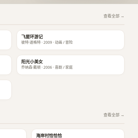
查看全部 →
飞屋环游记
彼特·道格特 · 2009 · 动画 / 冒险
阳光小美女
乔纳森·戴顿 · 2006 · 喜剧 / 家庭
查看全部 →
★ 8.9
★ 8.8
海岸村恰恰恰