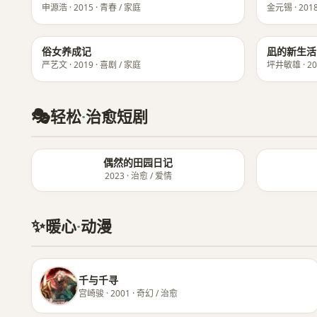
申源浩 · 2015 · 青春 / 家庭
金元锡 · 2018
★ 8.7
俗女养成记
凪的新生活
严艺文 · 2019 · 喜剧 / 家庭
坪井敏雄 · 20
🎭
轻松
·
治愈短剧
偶然的田园日记
2023 · 治愈 / 爱情
✨
暖心
·
动漫
千与千寻
宫崎骏 · 2001 · 奇幻 / 治愈