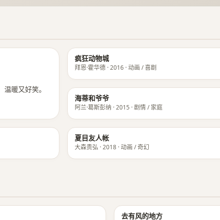
★ 9.1
疯狂动物城
拜恩·霍华德 · 2016 · 动画 / 喜剧
，温暖又好笑。
海蒂和爷爷
阿兰·葛斯彭纳 · 2015 · 剧情 / 家庭
夏目友人帐
大森贵弘 · 2018 · 动画 / 奇幻
★ 9.0
去有风的地方