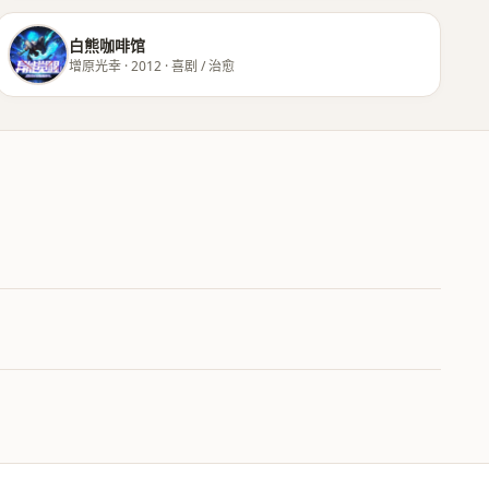
白熊咖啡馆
增原光幸 · 2012 · 喜剧 / 治愈