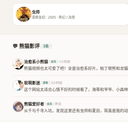
虫师
漆原友纪 · 2005 · 奇幻 / 治愈
💬 熊猫影评
3条
治愈系小熊猫
1小时前
会员
熊猫视频也太可爱了吧！全是治愈系好片，帕丁顿熊和龙猫
软萌影迷
3小时前
游客
这个网站太适合心情不好的时候看了，海蒂和爷爷、小森
熊猫爱好者
昨天
会员
从千与千寻入坑，发现这里还有虫师和夏目，简直是我的