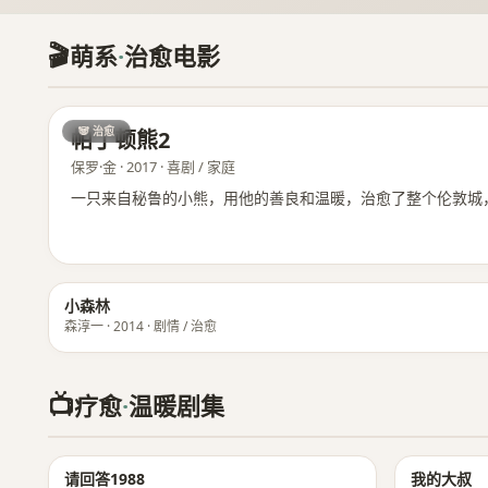
🎬
萌系
·
治愈电影
🐼 治愈
帕丁顿熊2
保罗·金 · 2017 · 喜剧 / 家庭
一只来自秘鲁的小熊，用他的善良和温暖，治愈了整个伦敦城
小森林
森淳一 · 2014 · 剧情 / 治愈
📺
疗愈
·
温暖剧集
★ 9.3
请回答1988
我的大叔