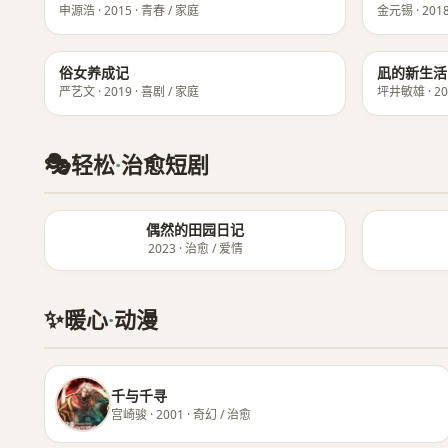
申源浩 · 2015 · 青春 / 家庭
金元锡 · 2018
★ 8.7
俗女养成记
凪的新生活
严艺文 · 2019 · 喜剧 / 家庭
坪井敏雄 · 20
🎭
轻松
·
治愈短剧
偶然的田园日记
2023 · 治愈 / 爱情
✨
暖心
·
动漫
千与千寻
宫崎骏 · 2001 · 奇幻 / 治愈