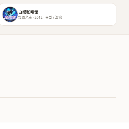
白熊咖啡馆
增原光幸 · 2012 · 喜剧 / 治愈