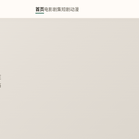
首页
电影
剧集
短剧
动漫
在
每