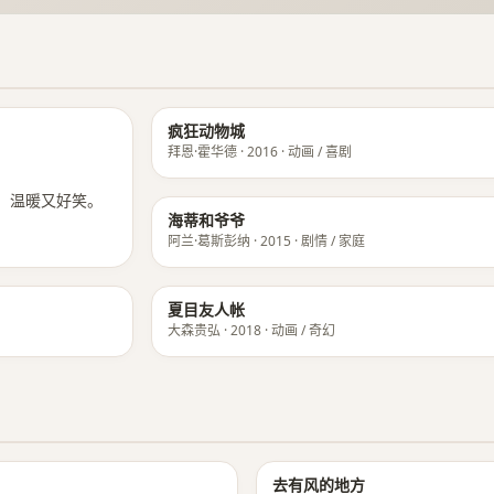
★ 9.1
疯狂动物城
拜恩·霍华德 · 2016 · 动画 / 喜剧
，温暖又好笑。
海蒂和爷爷
阿兰·葛斯彭纳 · 2015 · 剧情 / 家庭
夏目友人帐
大森贵弘 · 2018 · 动画 / 奇幻
★ 9.0
去有风的地方