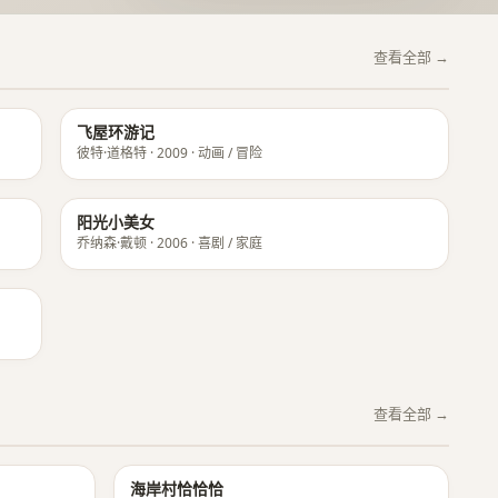
查看全部 →
飞屋环游记
彼特·道格特 · 2009 · 动画 / 冒险
阳光小美女
乔纳森·戴顿 · 2006 · 喜剧 / 家庭
查看全部 →
★ 8.9
★ 8.8
海岸村恰恰恰