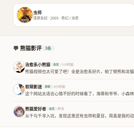
虫师
漆原友纪 · 2005 · 奇幻 / 治愈
💬 熊猫影评
3条
治愈系小熊猫
1小时前
会员
熊猫视频也太可爱了吧！全是治愈系好片，帕丁顿熊和龙猫
软萌影迷
3小时前
游客
这个网站太适合心情不好的时候看了，海蒂和爷爷、小森
熊猫爱好者
昨天
会员
从千与千寻入坑，发现这里还有虫师和夏目，简直是我的